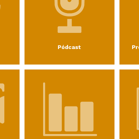
Pódcast
Pr