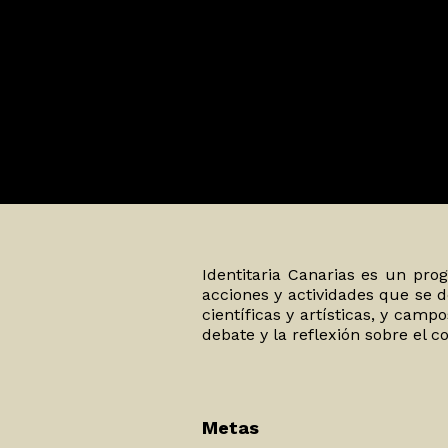
Identitaria Canarias es un pro
1
2
3
4
5
6
7
8
9
10
11
12
13
acciones y actividades que se d
científicas y artísticas, y camp
debate y la reflexión sobre el 
Metas